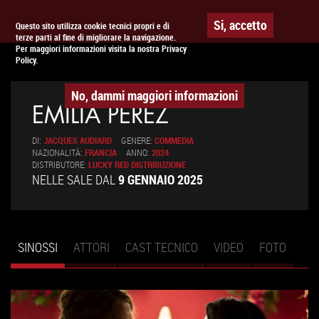
Togg
APPUNTAMENTO AL
CINEMA
Si, accetto
Questo sito utilizza cookie tecnici propri e di
terze parti al fine di migliorare la navigazione.
navig
Per maggiori informazioni visita la nostra Privacy
Policy.
No, dammi maggiori informazioni
EMILIA PEREZ
DI:
JACQUES AUDIARD
GENERE:
COMMEDIA
NAZIONALITÀ:
FRANCIA
ANNO:
2024
DISTRIBUTORE:
LUCKY RED DISTRIBUZIONE
NELLE SALE DAL
9 GENNAIO 2025
SINOSSI
(SCHEDA
ATTORI
CAST TECNICO
VIDEO
FOTO
Schede primarie
ATTIVA)