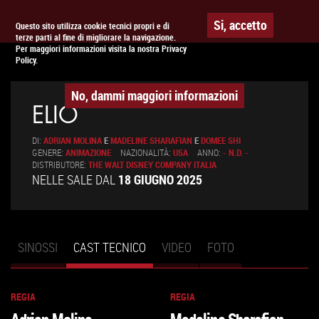
Togg
APPUNTAMENTO AL
CINEMA
Si, accetto
Questo sito utilizza cookie tecnici propri e di
terze parti al fine di migliorare la navigazione.
navig
Per maggiori informazioni visita la nostra Privacy
Policy.
No, dammi maggiori informazioni
ELIO
DI:
ADRIAN MOLINA
E
MADELINE SHARAFIAN
E
DOMEE SHI
GENERE:
ANIMAZIONE
NAZIONALITÀ:
USA
ANNO:
- N.D. -
DISTRIBUTORE:
THE WALT DISNEY COMPANY ITALIA
NELLE SALE DAL
18 GIUGNO 2025
SINOSSI
CAST TECNICO
(SCHEDA
VIDEO
FOTO
Schede primarie
ATTIVA)
REGIA
REGIA