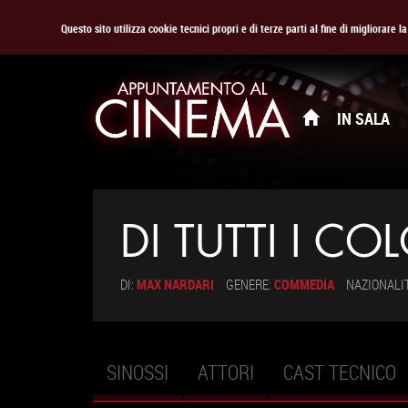
Questo sito utilizza cookie tecnici propri e di terze parti al fine di migliorare 
IN SALA
DI TUTTI I CO
DI:
MAX NARDARI
GENERE:
COMMEDIA
NAZIONALI
SINOSSI
ATTORI
CAST TECNICO
Schede primarie