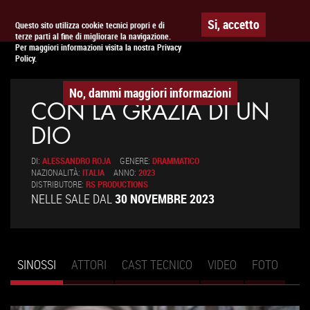
Togg
APPUNTAMENTO AL
CINEMA
Si, accetto
Questo sito utilizza cookie tecnici propri e di
terze parti al fine di migliorare la navigazione.
navig
Per maggiori informazioni visita la nostra Privacy
Policy.
No, dammi maggiori informazioni
CON LA GRAZIA DI UN
DIO
DI:
ALESSANDRO ROJA
GENERE:
DRAMMATICO
NAZIONALITÀ:
ITALIA
ANNO:
2023
DISTRIBUTORE:
RS PRODUCTIONS
NELLE SALE DAL
30 NOVEMBRE 2023
SINOSSI
(SCHEDA
ATTORI
CAST TECNICO
VIDEO
FOTO
Schede primarie
ATTIVA)