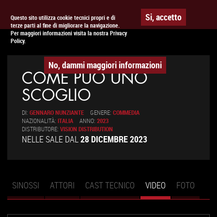
Togg
APPUNTAMENTO AL
CINEMA
Si, accetto
Questo sito utilizza cookie tecnici propri e di
terze parti al fine di migliorare la navigazione.
navig
Per maggiori informazioni visita la nostra Privacy
Policy.
No, dammi maggiori informazioni
COME PUÒ UNO
SCOGLIO
DI:
GENNARO NUNZIANTE
GENERE:
COMMEDIA
NAZIONALITÀ:
ITALIA
ANNO:
2023
DISTRIBUTORE:
VISION DISTRIBUTION
NELLE SALE DAL
28 DICEMBRE 2023
SINOSSI
ATTORI
CAST TECNICO
VIDEO
(SCHEDA
FOTO
Schede primarie
ATTIVA)