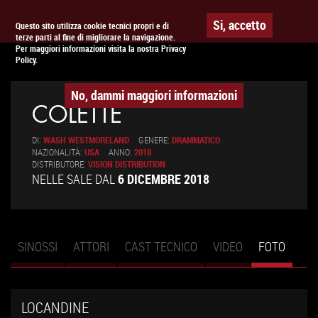
To
APPUNTAMENTO AL
CINEMA
Si, accetto
Questo sito utilizza cookie tecnici propri e di
terze parti al fine di migliorare la navigazione.
na
Per maggiori informazioni visita la nostra Privacy
Policy.
No, dammi maggiori informazioni
COLETTE
DI:
WASH WESTMORELAND
GENERE:
DRAMMATICO
NAZIONALITÀ:
USA
ANNO:
2018
DISTRIBUTORE:
VISION DISTRIBUTION
NELLE SALE DAL
6 DICEMBRE 2018
SINOSSI
ATTORI
CAST TECNICO
VIDEO
FOTO
(SCHE
Schede primarie
ATTIV
LOCANDINE