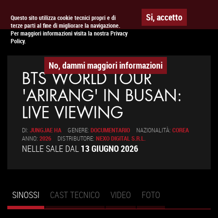
Togg
APPUNTAMENTO AL
CINEMA
Si, accetto
Questo sito utilizza cookie tecnici propri e di
terze parti al fine di migliorare la navigazione.
navig
Per maggiori informazioni visita la nostra Privacy
Policy.
No, dammi maggiori informazioni
BTS WORLD TOUR
'ARIRANG' IN BUSAN:
LIVE VIEWING
DI:
JUNGJAE HA
GENERE:
DOCUMENTARIO
NAZIONALITÀ:
COREA
ANNO:
2026
DISTRIBUTORE:
NEXO DIGITAL S.R.L.
NELLE SALE DAL
13 GIUGNO 2026
SINOSSI
(SCHEDA
CAST TECNICO
VIDEO
FOTO
Schede primarie
ATTIVA)