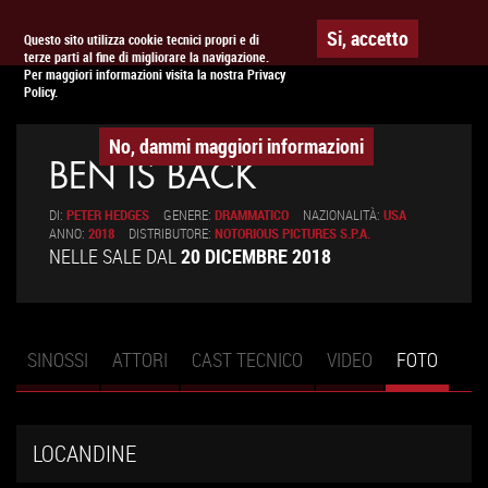
To
APPUNTAMENTO AL
CINEMA
Si, accetto
Questo sito utilizza cookie tecnici propri e di
terze parti al fine di migliorare la navigazione.
na
Per maggiori informazioni visita la nostra Privacy
Policy.
No, dammi maggiori informazioni
BEN IS BACK
DI:
PETER HEDGES
GENERE:
DRAMMATICO
NAZIONALITÀ:
USA
ANNO:
2018
DISTRIBUTORE:
NOTORIOUS PICTURES S.P.A.
NELLE SALE DAL
20 DICEMBRE 2018
SINOSSI
ATTORI
CAST TECNICO
VIDEO
FOTO
(SCHE
Schede primarie
ATTIV
LOCANDINE