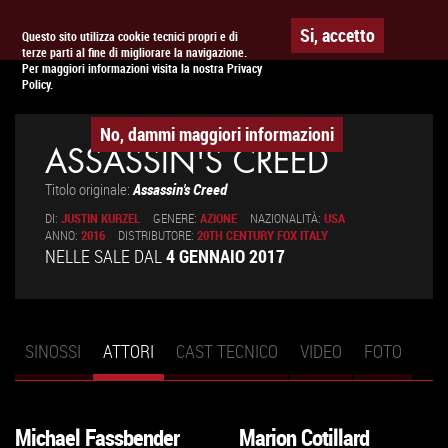
Togg
APPUNTAMENTO AL
CINEMA
Si, accetto
Questo sito utilizza cookie tecnici propri e di
terze parti al fine di migliorare la navigazione.
navig
Per maggiori informazioni visita la nostra Privacy
Policy.
No, dammi maggiori informazioni
ASSASSIN'S CREED
Titolo originale:
Assassin's Creed
DI:
JUSTIN KURZEL
GENERE:
AZIONE
NAZIONALITÀ:
USA
ANNO:
2016
DISTRIBUTORE:
20TH CENTURY FOX ITALY
NELLE SALE DAL
4 GENNAIO 2017
SINOSSI
ATTORI
(SCHEDA
CAST TECNICO
VIDEO
FOTO
Schede primarie
ATTIVA)
Michael Fassbender
Marion Cotillard