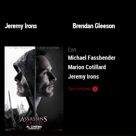
VAI
VAI
ALLA
ALLA
SCHEDA
SCHEDA
Jeremy Irons
Brendan Gleeson
VAI
VAI
ALLA
ALLA
SCHEDA
SCHEDA
Con:
Michael Fassbender
Marion Cotillard
Jeremy Irons
Cast completo