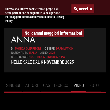
Togg
APPUNTAMENTO AL
CINEMA
Si, accetto
Questo sito utilizza cookie tecnici propri e di
terze parti al fine di migliorare la navigazione.
navig
Per maggiori informazioni visita la nostra Privacy
Policy.
No, dammi maggiori informazioni
ANNA
DI:
MONICA GUERRITORE
GENERE:
DRAMMATICO
NAZIONALITÀ:
ITALIA
ANNO:
2025
DISTRIBUTORE:
NOTORIOUS PICTURES S.P.A.
NELLE SALE DAL
6 NOVEMBRE 2025
SINOSSI
ATTORI
CAST TECNICO
VIDEO
(SCHEDA
FOTO
Schede primarie
ATTIVA)