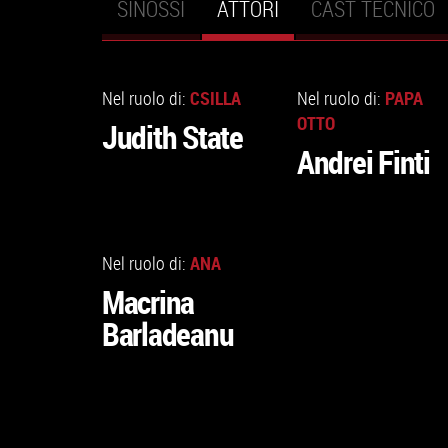
SINOSSI
ATTORI
(SCHEDA
CAST TECNICO
Schede primarie
ATTIVA)
VAI
VAI
ALLA
ALLA
CSILLA
PAPA
Nel ruolo di:
Nel ruolo di:
SCHEDA
SCHEDA
OTTO
Judith State
Andrei Finti
VAI
ALLA
ANA
Nel ruolo di:
SCHEDA
Macrina
Barladeanu