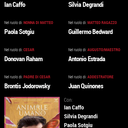
Ian Caffo
Silvia Degrandi
ALLA
ALLA
SCHEDA
SCHEDA
Nel ruolo di:
NONNA DI MATTEO
Nel ruolo di:
MATTEO RAGAZZO
VAI
VAI
Paola Sotgiu
Guillermo Bedward
ALLA
ALLA
SCHEDA
SCHEDA
Nel ruolo di:
CESAR
Nel ruolo di:
AUGUSTO/MAESTRO
VAI
VAI
Donovan Raham
Antonio Estrada
ALLA
ALLA
SCHEDA
SCHEDA
Nel ruolo di:
PADRE DI CESAR
Nel ruolo di:
ADDESTRATORE
VAI
VAI
Brontis Jodorowsky
Juan Quinones
ALLA
ALLA
SCHEDA
SCHEDA
Con:
Ian Caffo
Silvia Degrandi
Paola Sotgiu