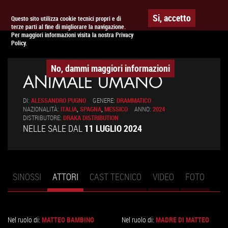
Togg
APPUNTAMENTO AL
CINEMA
Si, accetto
Questo sito utilizza cookie tecnici propri e di
terze parti al fine di migliorare la navigazione.
navig
Per maggiori informazioni visita la nostra Privacy
Policy.
No, dammi maggiori informazioni
ANIMALE UMANO
DI:
ALESSANDRO PUGNO
GENERE:
DRAMMATICO
NAZIONALITÀ:
ITALIA
,
SPAGNA
,
MESSICO
ANNO:
2024
DISTRIBUTORE:
DRAKA DISTRIBUTION
NELLE SALE DAL
11 LUGLIO 2024
SINOSSI
ATTORI
(SCHEDA
CAST TECNICO
VIDEO
FOTO
Schede primarie
ATTIVA)
Nel ruolo di:
MATTEO BAMBINO
Nel ruolo di:
MADRE DI MATTEO
VAI
VAI