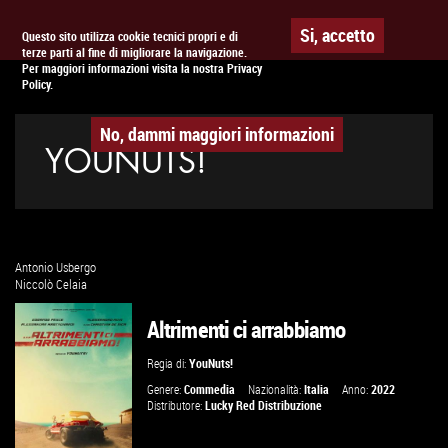
Togg
APPUNTAMENTO AL
CINEMA
Si, accetto
Questo sito utilizza cookie tecnici propri e di
terze parti al fine di migliorare la navigazione.
navig
Per maggiori informazioni visita la nostra Privacy
Policy.
No, dammi maggiori informazioni
YOUNUTS!
Antonio Usbergo
Niccolò Celaia
Altrimenti ci arrabbiamo
Regia di:
YouNuts!
Genere:
Commedia
Nazionalità:
Italia
Anno:
2022
Distributore:
Lucky Red Distribuzione