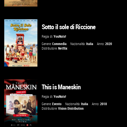
Sotto il sole di Riccione
GUARDA IL TRAILER
Regia di:
YouNuts!
VAI ALLA SCHEDA
Genere:
Commedia
Nazionalità:
Italia
Anno:
2020
Distributore:
Netflix
This is Maneskin
GUARDA IL TRAILER
Regia di:
YouNuts!
VAI ALLA SCHEDA
Genere:
Evento
Nazionalità:
Italia
Anno:
2018
Distributore:
Vision Distribution