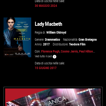
Data di uscita nelle sale:
30 MAGGIO 2024
GUARDA IL TRAILER
VAI ALLA SCHEDA
Lady Macbeth
Regia di:
William Oldroyd
Genere:
Drammatico
Nazionalità:
Gran Bretagna
Anno:
2017
Distributore:
Teodora Film
Con:
Florence Pugh
,
Cosmo Jarvis
,
Paul Hilton
...
Vedi tutto il cast
Data di uscita nelle sale:
15 GIUGNO 2017
GUARDA IL TRAILER
VAI ALLA SCHEDA