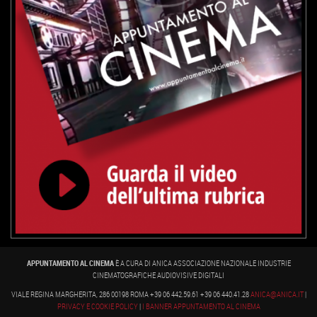
APPUNTAMENTO AL CINEMA
È A CURA DI ANICA ASSOCIAZIONE NAZIONALE INDUSTRIE
CINEMATOGRAFICHE AUDIOVISIVE DIGITALI
VIALE REGINA MARGHERITA, 286 00198 ROMA +39 06 442.59.61 +39 06 440.41.28
ANICA@ANICA.IT
|
PRIVACY E COOKIE POLICY
|
I BANNER APPUNTAMENTO AL CINEMA