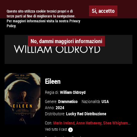
Togg
APPUNTAMENTO AL
CINEMA
Si, accetto
Questo sito utilizza cookie tecnici propri e di
terze parti al fine di migliorare la navigazione.
navig
Per maggiori informazioni visita la nostra Privacy
Policy.
No, dammi maggiori informazioni
WILLIAM OLDROYD
Eileen
Regia di:
William Oldroyd
Genere:
Drammatico
Nazionalità:
USA
Anno:
2024
Distributore:
Lucky Red Distribuzione
Con:
Marin Ireland
,
Anne Hathaway
,
Shea Whigham
...
Vedi tutto il cast