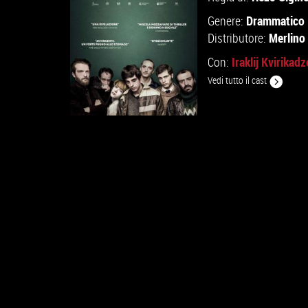
Drammatico
Genere:
Merlino
Distributore:
Iraklij Kvirikadz
Con:
Vedi tutto il cast
GUARDA IL TRAILER
VAI ALLA SCHEDA