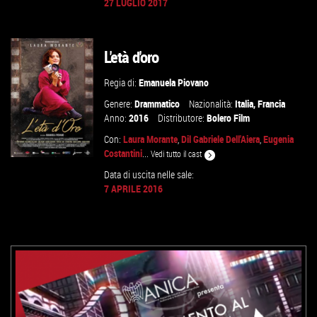
27 LUGLIO 2017
VAI ALLA SCHEDA
L'età d'oro
Regia di:
Emanuela Piovano
Genere:
Drammatico
Nazionalità:
Italia
,
Francia
Anno:
2016
Distributore:
Bolero Film
Con:
Laura Morante
,
Dil Gabriele Dell'Aiera
,
Eugenia
Costantini
...
Vedi tutto il cast
Data di uscita nelle sale:
7 APRILE 2016
GUARDA IL TRAILER
VAI ALLA SCHEDA