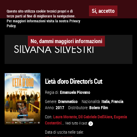
Togg
APPUNTAMENTO AL
CINEMA
Si, accetto
Questo sito utilizza cookie tecnici propri e di
terze parti al fine di migliorare la navigazione.
navig
Per maggiori informazioni visita la nostra Privacy
Policy.
No, dammi maggiori informazioni
SILVANA SILVESTRI
L'età d'oro Director's Cut
Regia di:
Emanuela Piovano
Genere:
Drammatico
Nazionalità:
Italia
,
Francia
Anno:
2017
Distributore:
Bolero Film
Con:
Laura Morante
,
Dil Gabriele Dell'Aiera
,
Eugenia
Costantini
...
Vedi tutto il cast
Data di uscita nelle sale: