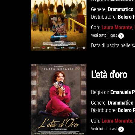
Drammatico
Genere:
Bolero 
Distributore:
Laura Morante
Con:
,
Vedi tutto il cast
Data di uscita nelle s
L'età d'oro
Emanuela P
Regia di:
VAI ALLA SCHEDA
Drammatico
Genere:
Bolero 
Distributore:
Laura Morante
Con:
,
Vedi tutto il cast