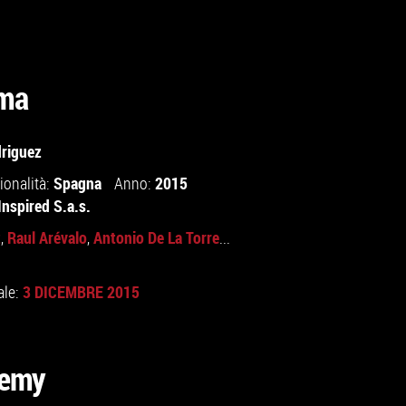
ima
driguez
Spagna
2015
ionalità:
Anno:
Inspired S.a.s.
z
Raul Arévalo
Antonio De La Torre
,
,
...
3 DICEMBRE 2015
ale:
demy