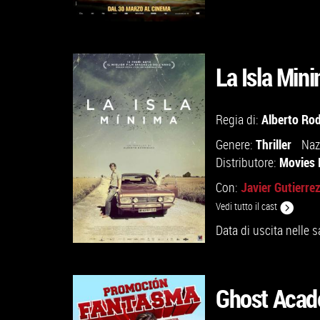
La Isla Min
GUARDA IL TRAILER
Alberto Ro
Regia di:
Thriller
Genere:
Naz
VAI ALLA SCHEDA
Movies 
Distributore:
Javier Gutierre
Con:
Vedi tutto il cast
Data di uscita nelle s
Ghost Aca