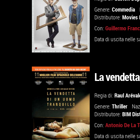
Commedia
Genere:
Movies 
Distributore:
Guillermo Franc
Con:
Data di uscita nelle s
La vendetta
GUARDA IL TRAILER
Raul Aréval
Regia di:
Thriller
Genere:
Naz
VAI ALLA SCHEDA
BIM Dis
Distributore:
Antonio De La T
Con:
Data di uscita nelle s