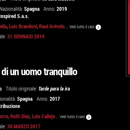
Spagna
2019
Nazionalità:
Anno:
Inspired S.a.s.
ella
Luis Brandoni
Raul Arévalo
,
,
...
Vedi tutto il cast
31 GENNAIO 2019
ale:
 di un uomo tranquillo
o
Titolo originale:
Tarde para la ira
Spagna
2017
ionalità:
Anno:
tribuzione
orre
Ruth Diaz
Luis Callejo
,
,
...
Vedi tutto il cast
30 MARZO 2017
ale: