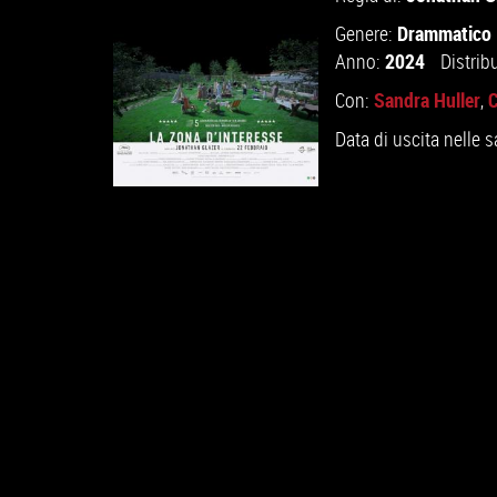
Drammatico
Genere:
2024
Anno:
Distrib
Sandra Huller
C
Con:
,
Data di uscita nelle s
GUARDA IL TRAILER
VAI ALLA SCHEDA