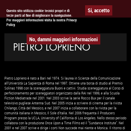
Togg
APPUNTAMENTO AL
CINEMA
Si, accetto
Questo sito utilizza cookie tecnici propri e di
terze parti al fine di migliorare la navigazione.
navig
Per maggiori informazioni visita la nostra Privacy
Policy.
No, dammi maggiori informazioni
PIETRO LOPRIENO
Pietro Loprieno è nato a Bari nel 1974. Si laurea in Scienze della Comunicazione
all'Università La Sapienza di Roma nel 1997. Ottiene una borsa di studio al Premio
Solinas 1998 con la sceneggiatura Buoni e cattivi. Studia sceneggiatura al Corso di
perfezionamento per sceneggiatori organizzato dalla RAI nel 1999, e alla Scuola
Fiction Mediatrade nel 2001. Nel 2003 scrive la serie Rocco Bux per il canale
televisivo pugliese Antenna Sud. Nel 2005 inizia a scrivere di cinema per la rivista
Chilango, Città del Messico, e nel 2007 inizia a collaborare con la rivista per la
comunità italiana in Messico, Il Sole d'Italia. Nel 2006 frequenta il Producers
Program presso la UCLA, University of California di Los Angeles. Nello stesso periodo
collabora con la produzione Once Upon a Time Films ed il "Sundance Institute". Nel
2001 e nel 2007 scrive e dirige i corti Non succede mai niente e Monica. Il ritorno di