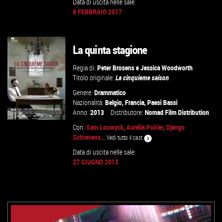
Data di uscita nelle sale:
8 FEBBRAIO 2017
GUARDA IL TRAILER
VAI ALLA SCHEDA
La quinta stagione
Regia di:
Peter Brosens
e
Jessica Woodworth
Titolo originale:
La cinquieme saison
Genere:
Drammatico
Nazionalità:
Belgio
,
Francia
,
Paesi Bassi
Anno:
2013
Distributore:
Nomad Film Distribution
Con:
Sam Louwyck
,
Aurélia Poirier
,
Django
Schrevens
...
Vedi tutto il cast
Data di uscita nelle sale:
27 GIUGNO 2013
VAI ALLA SCHEDA