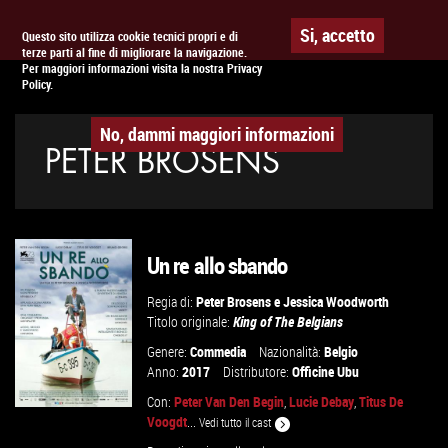
Togg
APPUNTAMENTO AL
CINEMA
Si, accetto
Questo sito utilizza cookie tecnici propri e di
terze parti al fine di migliorare la navigazione.
navig
Per maggiori informazioni visita la nostra Privacy
Policy.
No, dammi maggiori informazioni
PETER BROSENS
Un re allo sbando
Regia di:
Peter Brosens
e
Jessica Woodworth
Titolo originale:
King of The Belgians
Genere:
Commedia
Nazionalità:
Belgio
Anno:
2017
Distributore:
Officine Ubu
Con:
Peter Van Den Begin
,
Lucie Debay
,
Titus De
Voogdt
...
Vedi tutto il cast