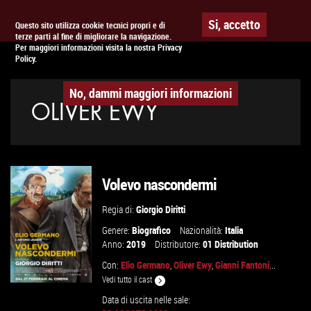
Togg
APPUNTAMENTO AL
CINEMA
Si, accetto
Questo sito utilizza cookie tecnici propri e di
terze parti al fine di migliorare la navigazione.
navig
Per maggiori informazioni visita la nostra Privacy
Policy.
No, dammi maggiori informazioni
OLIVER EWY
Volevo nascondermi
Regia di:
Giorgio Diritti
Genere:
Biografico
Nazionalità:
Italia
Anno:
2019
Distributore:
01 Distribution
Con:
Elio Germano
,
Oliver Ewy
,
Gianni Fantoni
...
Vedi tutto il cast
Data di uscita nelle sale: