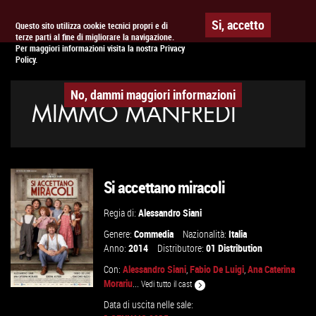
Togg
APPUNTAMENTO AL
CINEMA
Si, accetto
Questo sito utilizza cookie tecnici propri e di
terze parti al fine di migliorare la navigazione.
navig
Per maggiori informazioni visita la nostra Privacy
Policy.
No, dammi maggiori informazioni
MIMMO MANFREDI
Si accettano miracoli
Regia di:
Alessandro Siani
Genere:
Commedia
Nazionalità:
Italia
Anno:
2014
Distributore:
01 Distribution
Con:
Alessandro Siani
,
Fabio De Luigi
,
Ana Caterina
Morariu
...
Vedi tutto il cast
Data di uscita nelle sale: