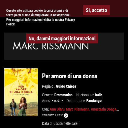
Togg
APPUNTAMENTO AL
CINEMA
Si, accetto
Questo sito utilizza cookie tecnici propri e di
terze parti al fine di migliorare la navigazione.
navig
Per maggiori informazioni visita la nostra Privacy
Policy.
No, dammi maggiori informazioni
MARC RISSMANN
Per amore di una donna
Regia di:
Guido Chiesa
Genere:
Drammatico
Nazionalità:
Italia
Anno:
- n.d. -
Distributore:
Fandango
Con:
Ana Ularu
,
Marc Rissmann
,
Anastasia Doaga
...
Vedi tutto il cast
Data di uscita nelle sale: