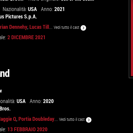
USA
2021
Nazionalità:
Anno:
us Pictures S.p.A.
rian Dennehy
Lucas Till
,
...
Vedi tutto il cast
2 DICEMBRE 2021
ale:
and
w
USA
2020
onalità:
Anno:
Bros.
aggie Q
Portia Doubleday
,
...
Vedi tutto il cast
13 FEBBRAIO 2020
ale: