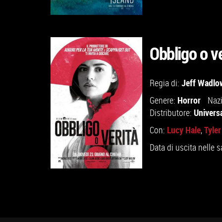
Obbligo o ve
GUARDA IL TRAILER
Jeff Wadlo
Regia di:
Horror
Genere:
Nazi
VAI ALLA SCHEDA
Universa
Distributore:
Lucy Hale
Tyle
Con:
,
Data di uscita nelle s