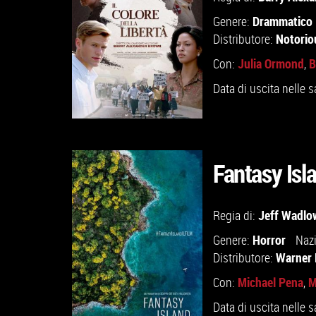
Drammatico
Genere:
Notorio
Distributore:
Julia Ormond
B
Con:
,
Data di uscita nelle s
Fantasy Isl
GUARDA IL TRAILER
Jeff Wadlo
Regia di:
Horror
Genere:
Nazi
VAI ALLA SCHEDA
Warner 
Distributore:
Michael Pena
M
Con:
,
Data di uscita nelle s