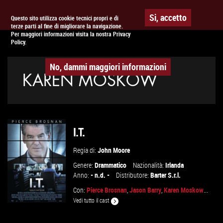
Togg
APPUNTAMENTO AL
CINEMA
Si, accetto
Questo sito utilizza cookie tecnici propri e di
terze parti al fine di migliorare la navigazione.
navig
Per maggiori informazioni visita la nostra Privacy
Policy.
No, dammi maggiori informazioni
KAREN MOSKOW
I.T.
Regia di:
John Moore
Genere:
Drammatico
Nazionalità:
Irlanda
Anno:
- n.d. -
Distributore:
Barter S.r.l.
Con:
Pierce Brosnan
,
Jason Barry
,
Karen Moskow
...
Vedi tutto il cast