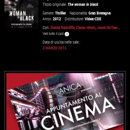
Titolo originale:
The woman in black
Genere:
Thriller
Nazionalità:
Gran Bretagna
Anno:
2012
Distributore:
Videa-CDE
Con:
Daniel Radcliffe
,
Ciaran Hinds
,
Janet McTeer
...
Vedi tutto il cast
Data di uscita nelle sale:
2 MARZO 2012
VAI ALLA SCHEDA