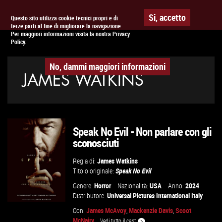
Togg
APPUNTAMENTO AL
CINEMA
Si, accetto
Questo sito utilizza cookie tecnici propri e di
terze parti al fine di migliorare la navigazione.
navig
Per maggiori informazioni visita la nostra Privacy
Policy.
No, dammi maggiori informazioni
JAMES WATKINS
Speak No Evil - Non parlare con gli
sconosciuti
Regia di:
James Watkins
Titolo originale:
Speak No Evil
Genere:
Horror
Nazionalità:
USA
Anno:
2024
Distributore:
Universal Pictures International Italy
Con:
James McAvoy
,
Mackenzie Davis
,
Scoot
McNairy
...
Vedi tutto il cast