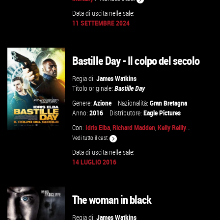
Data di uscita nelle sale:
GUARDA IL TRAILER
11 SETTEMBRE 2024
VAI ALLA SCHEDA
Bastille Day - Il colpo del secolo
Regia di:
James Watkins
Titolo originale:
Bastille Day
Genere:
Azione
Nazionalità:
Gran Bretagna
Anno:
2016
Distributore:
Eagle Pictures
Con:
Idris Elba
,
Richard Madden
,
Kelly Reilly
...
Vedi tutto il cast
Data di uscita nelle sale:
14 LUGLIO 2016
GUARDA IL TRAILER
VAI ALLA SCHEDA
The woman in black
Regia di:
James Watkins