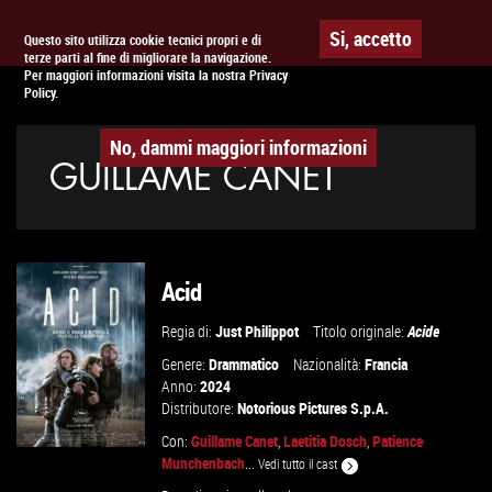
Togg
APPUNTAMENTO AL
CINEMA
Si, accetto
Questo sito utilizza cookie tecnici propri e di
terze parti al fine di migliorare la navigazione.
navig
Per maggiori informazioni visita la nostra Privacy
Policy.
No, dammi maggiori informazioni
GUILLAME CANET
Acid
Regia di:
Just Philippot
Titolo originale:
Acide
Genere:
Drammatico
Nazionalità:
Francia
Anno:
2024
Distributore:
Notorious Pictures S.p.A.
Con:
Guillame Canet
,
Laetitia Dosch
,
Patience
Munchenbach
...
Vedi tutto il cast