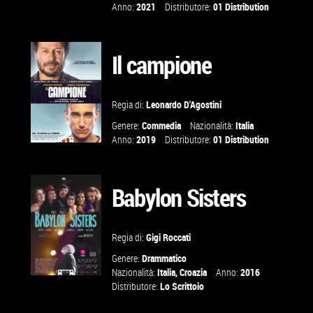
GUARDA IL
Anno:
2021
Distributore:
01 Distribution
TRAILER
Il campione
VAI ALLA
SCHEDA
Regia di:
Leonardo D'Agostini
Genere:
Commedia
Nazionalità:
Italia
Anno:
2019
Distributore:
01 Distribution
GUARDA IL
TRAILER
Babylon Sisters
VAI ALLA
Regia di:
Gigi Roccati
SCHEDA
Genere:
Drammatico
Nazionalità:
Italia
,
Croazia
Anno:
2016
Distributore:
Lo Scrittoio
GUARDA IL