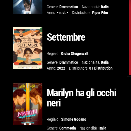
Genere:
Drammatico
Nazionalità:
Italia
Anno:
- n.d. -
Distributore:
Piper Film
GUARDA IL
TRAILER
Settembre
VAI ALLA
Regia di:
Giulia Steigerwalt
SCHEDA
Genere:
Drammatico
Nazionalità:
Italia
Anno:
2022
Distributore:
01 Distribution
GUARDA IL
TRAILER
Marilyn ha gli occhi
neri
VAI ALLA
SCHEDA
Regia di:
Simone Godano
Genere:
Commedia
Nazionalità:
Italia