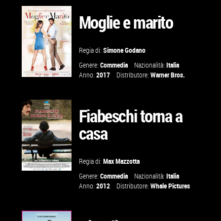
TRAILER
Moglie e marito
VAI ALLA
SCHEDA
Regia di:
Simone Godano
Genere:
Commedia
Nazionalità:
Italia
Anno:
2017
Distributore:
Warner Bros.
GUARDA IL
TRAILER
Fiabeschi torna a
casa
VAI ALLA
SCHEDA
Regia di:
Max Mazzotta
Genere:
Commedia
Nazionalità:
Italia
Anno:
2012
Distributore:
Whale Pictures
VAI ALLA
SCHEDA