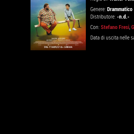
Drammatico
Genere:
-n.d.-
Distributore:
Stefano Fresi
G
Con:
,
Data di uscita nelle s
GUARDA IL TRAILER
VAI ALLA SCHEDA