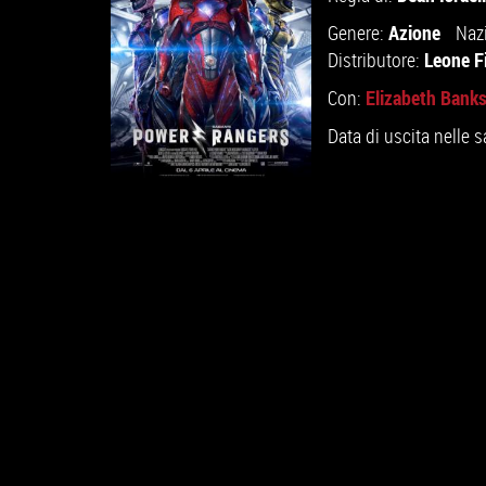
Azione
Genere:
Naz
Leone F
Distributore:
Elizabeth Bank
Con:
Data di uscita nelle s
GUARDA IL TRAILER
VAI ALLA SCHEDA