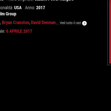
USA
2017
ionalità:
Anno:
ilm Group
s
Bryan Cranston
David Denman
,
,
...
Vedi tutto il cast
6 APRILE 2017
ale: