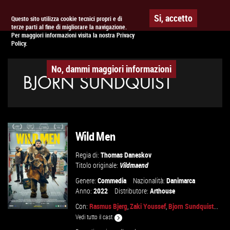
Togg
APPUNTAMENTO AL
CINEMA
Si, accetto
Questo sito utilizza cookie tecnici propri e di
terze parti al fine di migliorare la navigazione.
navig
Per maggiori informazioni visita la nostra Privacy
Policy.
No, dammi maggiori informazioni
BJORN SUNDQUIST
Wild Men
Regia di:
Thomas Daneskov
Titolo originale:
Vildmaend
Genere:
Commedia
Nazionalità:
Danimarca
Anno:
2022
Distributore:
Arthouse
Con:
Rasmus Bjerg
,
Zaki Youssef
,
Bjorn Sundquist
...
Vedi tutto il cast