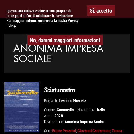
Togg
APPUNTAMENTO AL
CINEMA
Si, accetto
Questo sito utilizza cookie tecnici propri e di
terze parti al fine di migliorare la navigazione.
navig
Per maggiori informazioni visita la nostra Privacy
Policy.
No, dammi maggiori informazioni
ANONIMA IMPRESA
SOCIALE
Sciatunostro
Regia di:
Leandro Picarella
Genere:
Commedia
Nazionalità:
Italia
Anno:
2026
Distributore:
Anonima Impresa Sociale
Con:
Ettore Pesaresi
,
Giovanni Cardamone
,
Teresa