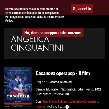
Togg
APPUNTAMENTO AL
CINEMA
Si, accetto
Questo sito utilizza cookie tecnici propri e di
terze parti al fine di migliorare la navigazione.
navig
Per maggiori informazioni visita la nostra Privacy
Policy.
No, dammi maggiori informazioni
ANGELICA
CINQUANTINI
Casanova operapop - Il film
Regia di:
Riccardo Guernieri
Genere:
Musicale
Nazionalità:
Italia
Anno:
2023
Distributore:
Officine Ubu
Con:
Gian Marco Schiaretti
,
Angelica Cinquantini
,
gipeto
...
Vedi tutto il cast