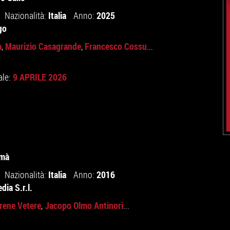
Italia
2025
Nazionalità:
Anno:
go
a
Maurizio Casagrande
Francesco Cossu
,
,
...
9 APRILE 2026
ale:
emà
Italia
2016
Nazionalità:
Anno:
ia S.r.l.
Irene Vetere
Jacopo Olmo Antinori
,
...