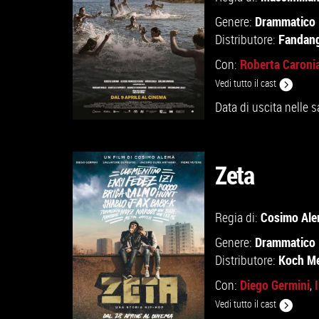
Drammatico
Genere:
Fandan
Distributore:
Roberta Caroni
Con:
Vedi tutto il cast
Data di uscita nelle s
Zeta
GUARDA IL TRAILER
Cosimo Al
Regia di:
TROVA IL CINEMA
Drammatico
Genere:
Koch Med
Distributore:
VAI ALLA SCHEDA
Diego Germini
Con:
,
Vedi tutto il cast