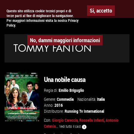
Togg
APPUNTAMENTO AL
CINEMA
Si, accetto
Questo sito utilizza cookie tecnici propri e di
terze parti al fine di migliorare la navigazione.
navig
Per maggiori informazioni visita la nostra Privacy
Policy.
No, dammi maggiori informazioni
TOMMY FANTON
Una nobile causa
Regia di:
Emilio Briguglio
Genere:
Commedia
Nazionalità:
Italia
Anno:
2016
Distributore:
Running Tv International
Con:
Giorgio Careccia
,
Rossella Infanti
,
Antonio
Catania
...
Vedi tutto il cast