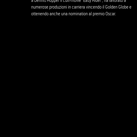
a Dennis Hopper il cult-movie "Easy Rider", ha lavorato a
numerose produzioni in carriera vincendo il Golden Globe e
ottenendo anche una nomination al premio Oscar.