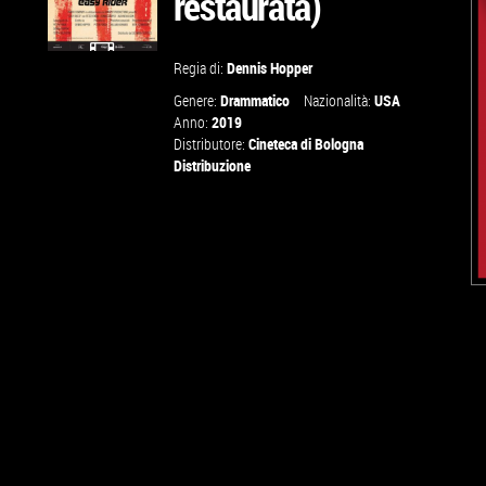
restaurata)
Regia di:
Dennis Hopper
GUARDA IL
Genere:
Drammatico
Nazionalità:
USA
TRAILER
Anno:
2019
Distributore:
Cineteca di Bologna
Distribuzione
VAI ALLA
SCHEDA