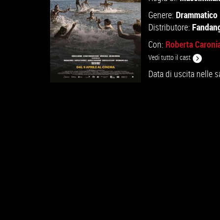
Drammatico
Genere:
Fandan
Distributore:
Roberta Caroni
Con:
Vedi tutto il cast
Data di uscita nelle s
GUARDA IL TRAILER
TROVA IL CINEMA
VAI ALLA SCHEDA