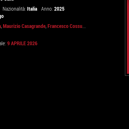
Italia
2025
Nazionalità:
Anno:
go
a
Maurizio Casagrande
Francesco Cossu
,
,
...
9 APRILE 2026
ale: