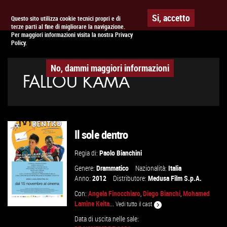
Togg
APPUNTAMENTO AL
CINEMA
Si, accetto
Questo sito utilizza cookie tecnici propri e di
terze parti al fine di migliorare la navigazione.
navig
Per maggiori informazioni visita la nostra Privacy
Policy.
No, dammi maggiori informazioni
FALLOU KAMA
Il sole dentro
Regia di:
Paolo Bianchini
Genere:
Drammatico
Nazionalità:
Italia
Anno:
2012
Distributore:
Medusa Film S.p.A.
Con:
Angela Finocchiaro
,
Diego Bianchi
,
Mohamed
Lamine Keita
...
Vedi tutto il cast
Data di uscita nelle sale: