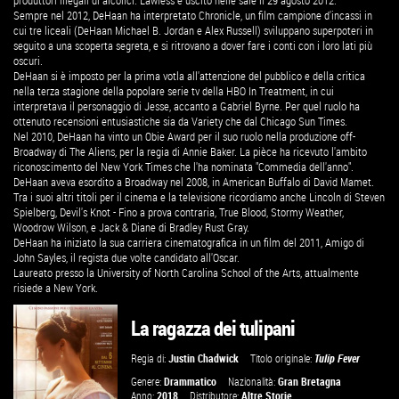
produttori illegali di alcolici. Lawless è uscito nelle sale il 29 agosto 2012.
Sempre nel 2012, DeHaan ha interpretato Chronicle, un film campione d'incassi in
cui tre liceali (DeHaan Michael B. Jordan e Alex Russell) sviluppano superpoteri in
seguito a una scoperta segreta, e si ritrovano a dover fare i conti con i loro lati più
oscuri.
DeHaan si è imposto per la prima votla all'attenzione del pubblico e della critica
nella terza stagione della popolare serie tv della HBO In Treatment, in cui
interpretava il personaggio di Jesse, accanto a Gabriel Byrne. Per quel ruolo ha
ottenuto recensioni entusiastiche sia da Variety che dal Chicago Sun Times.
Nel 2010, DeHaan ha vinto un Obie Award per il suo ruolo nella produzione off-
Broadway di The Aliens, per la regia di Annie Baker. La pièce ha ricevuto l'ambito
riconoscimento del New York Times che l'ha nominata "Commedia dell'anno".
DeHaan aveva esordito a Broadway nel 2008, in American Buffalo di David Mamet.
Tra i suoi altri titoli per il cinema e la televisione ricordiamo anche Lincoln di Steven
Spielberg, Devil's Knot - Fino a prova contraria, True Blood, Stormy Weather,
Woodrow Wilson, e Jack & Diane di Bradley Rust Gray.
DeHaan ha iniziato la sua carriera cinematografica in un film del 2011, Amigo di
John Sayles, il regista due volte candidato all'Oscar.
Laureato presso la University of North Carolina School of the Arts, attualmente
risiede a New York.
La ragazza dei tulipani
Regia di:
Justin Chadwick
Titolo originale:
Tulip Fever
Genere:
Drammatico
Nazionalità:
Gran Bretagna
Anno:
2018
Distributore:
Altre Storie