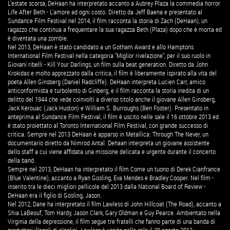
L'estate scorsa, DeHaan ha interpretato accanto a Aubrey Plaza la commedia horror
Life After Beth - L'amore ad ogni costo. Diretto da Jeff Baena e presentato al
Sundance Film Festival nel 2014, il film racconta la storia di Zach (DeHaan), un
ragazzo che continua a frequentare la sua ragazza Beth (Plaza) dopo che è morta ed
è diventata una zombie.
Nel 2013, DeHaan è stato candidato a un Gotham Award e allo Hamptons
International Film Festival nella categoria "Miglior rivelazione", per il suo ruolo in
Giovani ribelli - Kill Your Darlings, un film sulla beat generation. Diretto da John
Krokidas e molto apprezzato dalla critica, il film è liberamente ispirato alla vita del
poeta Allen Ginsberg (Daniel Radcliffe). DeHaan interpreta Lucien Carr, amico
anticonformista e turbolento di Ginberg, e il film racconta la storia inedita di un
delitto del 1944 che vede coinvolti a diverso titolo anche il giovane Allen Ginsberg,
Jack Kerouac (Jack Huston) e William S. Burroughs (Ben Foster). Presentato in
anteprima al Sundance Film Festival, il film è uscito nelle sale il 16 ottobre 2013 ed
è stato proiettato al Toronto International Film Festival, con grande successo di
critica. Sempre nel 2013 DeHaan è apparso in Metallica: Through The Never, un
documentario diretto da Nimrod Antal. Dehaan interpreta un giovane assistente
dello staff a cui viene affidata una missione delicata e urgente durante il concerto
della band.
Sempre nel 2013, DeHaan ha interpretato il film Come un tuono di Derek Cianfrance
(Blue Valentine), accanto a Ryan Gosling, Eva Mendes e Bradley Cooper. Nel film -
inserito tra le dieci migliori pellicole del 2013 dalla National Board of Review -
DeHaan era il figlio di Gosling, Jason.
Nel 2012, Dane ha interpretato il film Lawless di John Hillcoat (The Road), accanto a
Shia LaBeouf, Tom Hardy, Jason Clark, Gary Oldman e Guy Pearce. Ambientato nella
Virginia della depressione, il film segue tre fratelli che fanno parte di una banda di