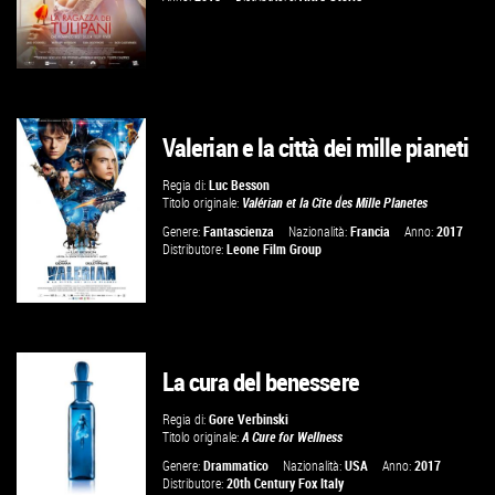
Valerian e la città dei mille pianeti
GUARDA IL TRAILER
Regia di:
Luc Besson
Titolo originale:
Valérian et la Cite des Mille Planetes
VAI ALLA SCHEDA
Genere:
Fantascienza
Nazionalità:
Francia
Anno:
2017
Distributore:
Leone Film Group
La cura del benessere
GUARDA IL TRAILER
Regia di:
Gore Verbinski
Titolo originale:
A Cure for Wellness
VAI ALLA SCHEDA
Genere:
Drammatico
Nazionalità:
USA
Anno:
2017
Distributore:
20th Century Fox Italy