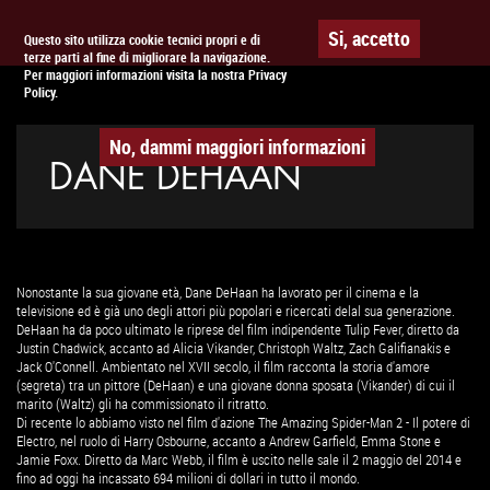
Togg
APPUNTAMENTO AL
CINEMA
Si, accetto
Questo sito utilizza cookie tecnici propri e di
terze parti al fine di migliorare la navigazione.
navig
Per maggiori informazioni visita la nostra Privacy
Policy.
No, dammi maggiori informazioni
DANE DEHAAN
Nonostante la sua giovane età, Dane DeHaan ha lavorato per il cinema e la
televisione ed è già uno degli attori più popolari e ricercati delal sua generazione.
DeHaan ha da poco ultimato le riprese del film indipendente Tulip Fever, diretto da
Justin Chadwick, accanto ad Alicia Vikander, Christoph Waltz, Zach Galifianakis e
Jack O'Connell. Ambientato nel XVII secolo, il film racconta la storia d'amore
(segreta) tra un pittore (DeHaan) e una giovane donna sposata (Vikander) di cui il
marito (Waltz) gli ha commissionato il ritratto.
Di recente lo abbiamo visto nel film d'azione The Amazing Spider-Man 2 - Il potere di
Electro, nel ruolo di Harry Osbourne, accanto a Andrew Garfield, Emma Stone e
Jamie Foxx. Diretto da Marc Webb, il film è uscito nelle sale il 2 maggio del 2014 e
fino ad oggi ha incassato 694 milioni di dollari in tutto il mondo.