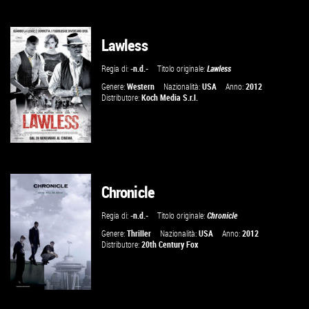
Lawless
VAI ALLA SCHEDA
Regia di:
-n.d.-
Titolo originale:
Lawless
Genere:
Western
Nazionalità:
USA
Anno:
2012
Distributore:
Koch Media S.r.l.
Chronicle
VAI ALLA SCHEDA
Regia di:
-n.d.-
Titolo originale:
Chronicle
Genere:
Thriller
Nazionalità:
USA
Anno:
2012
Distributore:
20th Century Fox