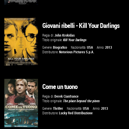
Giovani ribelli - Kill Your Darlings
VAI ALLA SCHEDA
Regia di:
John Krokidas
Titolo originale:
Kill Your Darlings
Genere:
Biografico
Nazionalità:
USA
Anno:
2013
Distributore:
Notorious Pictures S.p.A.
Come un tuono
VAI ALLA SCHEDA
Regia di:
Derek Cianfrance
Titolo originale:
The place beyond the pines
Genere:
Thriller
Nazionalità:
USA
Anno:
2013
Distributore:
Lucky Red Distribuzione