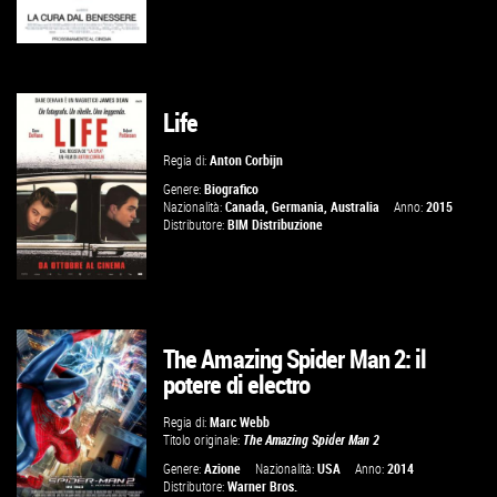
Life
GUARDA IL TRAILER
Regia di:
Anton Corbijn
VAI ALLA SCHEDA
Genere:
Biografico
Nazionalità:
Canada
,
Germania
,
Australia
Anno:
2015
Distributore:
BIM Distribuzione
The Amazing Spider Man 2: il
GUARDA IL TRAILER
potere di electro
VAI ALLA SCHEDA
Regia di:
Marc Webb
Titolo originale:
The Amazing Spider Man 2
Genere:
Azione
Nazionalità:
USA
Anno:
2014
Distributore:
Warner Bros.